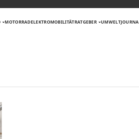
O
MOTORRAD
ELEKTROMOBILITÄT
RATGEBER
UMWELT
JOURNA