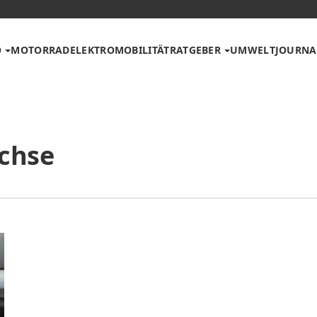
O
MOTORRAD
ELEKTROMOBILITÄT
RATGEBER
UMWELT
JOURNA
chse