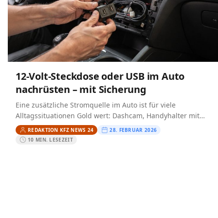
12‑Volt‑Steckdose oder USB im Auto
nachrüsten – mit Sicherung
Eine zusätzliche Stromquelle im Auto ist für viele
Alltagssituationen Gold wert: Dashcam, Handyhalter mit
Ladefunktion, Kompressor, Kühlbox oder ein Navi wollen
REDAKTION KFZ NEWS 24
28. FEBRUAR 2026
zuverlässig versorgt werden. Wenn…
10 MIN. LESEZEIT