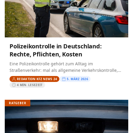
Polizeikontrolle in Deutschland:
Rechte, Pflichten, Kosten
Eine Polizeikontrolle gehört zum Alltag im
Straßenverkehr: mal als allgemeine Verkehrskontrolle,
mal im Rahmen einer Schwerpunktaktion. Viele
REDAKTION KFZ NEWS 24
5. MÄRZ 2026
Privatpersonen sind unsicher, was sie in diesem
4 MIN. LESEZEIT
Moment…
RATGEBER