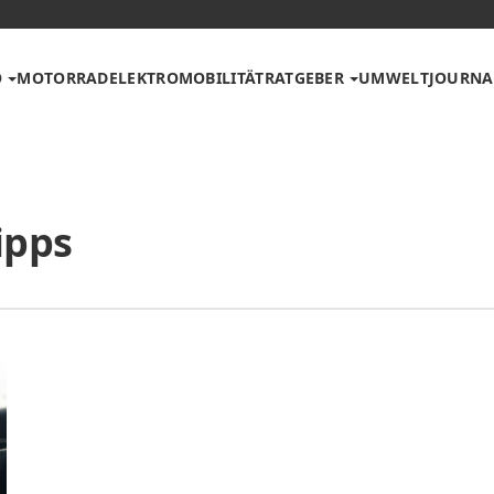
O
MOTORRAD
ELEKTROMOBILITÄT
RATGEBER
UMWELT
JOURNA
ipps