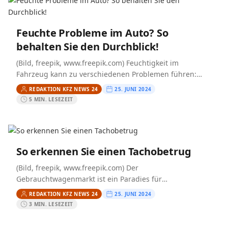
Feuchte Probleme im Auto? So
behalten Sie den Durchblick!
(Bild, freepik, www.freepik.com) Feuchtigkeit im
Fahrzeug kann zu verschiedenen Problemen führen:
beschlagene Scheiben, unangenehme Gerüche und im
REDAKTION KFZ NEWS 24
25. JUNI 2024
schlimmsten Fall sogar Schimmel. Als Autoexperte und
5 MIN. LESEZEIT
erfahrener…
So erkennen Sie einen Tachobetrug
(Bild, freepik, www.freepik.com) Der
Gebrauchtwagenmarkt ist ein Paradies für
Schnäppchenjäger, aber auch ein Minenfeld für
REDAKTION KFZ NEWS 24
25. JUNI 2024
Betrügereien. Laut ADAC und Polizei wird jeder dritte
3 MIN. LESEZEIT
Gebrauchtwagen in…