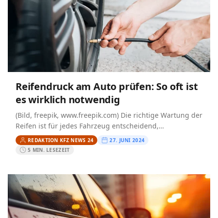
Reifendruck am Auto prüfen: So oft ist
es wirklich notwendig
(Bild, freepik, www.freepik.com) Die richtige Wartung der
Reifen ist für jedes Fahrzeug entscheidend,
insbesondere der Reifendruck. Als erfahrener Auto- und
REDAKTION KFZ NEWS 24
27. JUNI 2024
Motorradenthusiast weiß ich nur zu…
5 MIN. LESEZEIT