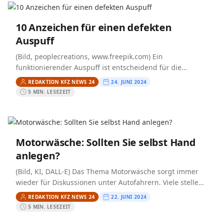
10 Anzeichen für einen defekten
Auspuff
(Bild, peoplecreations, www.freepik.com) Ein
funktionierender Auspuff ist entscheidend für die
Leistung, Effizienz und Sicherheit eines Fahrzeugs. Doch
REDAKTION KFZ NEWS 24
24. JUNI 2024
was passiert, wenn die Abgasanlage versagt? In
5 MIN. LESEZEIT
diesem…
Motorwäsche: Sollten Sie selbst Hand
anlegen?
(Bild, KI, DALL-E) Das Thema Motorwäsche sorgt immer
wieder für Diskussionen unter Autofahrern. Viele stellen
sich die Frage, ob eine Motorwäsche wirklich notwendig
REDAKTION KFZ NEWS 24
22. JUNI 2024
ist, ob…
5 MIN. LESEZEIT