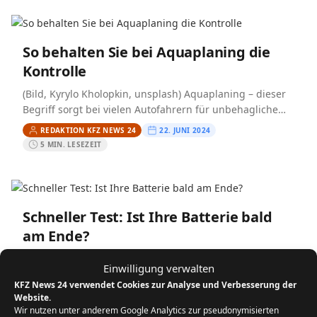
So behalten Sie bei Aquaplaning die
Kontrolle
(Bild, Kyrylo Kholopkin, unsplash) Aquaplaning – dieser
Begriff sorgt bei vielen Autofahrern für unbehagliche
Gedanken, besonders während starker Regenfälle oder
REDAKTION KFZ NEWS 24
22. JUNI 2024
bei nasser Fahrbahn. Doch keine…
5 MIN. LESEZEIT
Schneller Test: Ist Ihre Batterie bald
am Ende?
(Bild, Drazen Zigic, www.freepik.com) Die Autobatterie
Einwilligung verwalten
gehört zu den am meisten beanspruchten Komponenten
KFZ News 24 verwendet Cookies zur Analyse und Verbesserung der
eines Fahrzeugs. Sie sorgt für den nötigen Strom, um
REDAKTION KFZ NEWS 24
21. JUNI 2024
Website.
den Motor zu…
Wir nutzen unter anderem Google Analytics zur pseudonymisierten
5 MIN. LESEZEIT