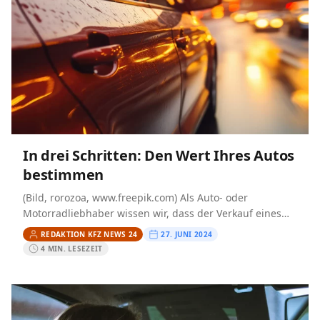
In drei Schritten: Den Wert Ihres Autos
bestimmen
(Bild, rorozoa, www.freepik.com) Als Auto- oder
Motorradliebhaber wissen wir, dass der Verkauf eines
Fahrzeugs weit mehr ist, als nur einen Preis festzulegen.
REDAKTION KFZ NEWS 24
27. JUNI 2024
Es geht darum,…
4 MIN. LESEZEIT