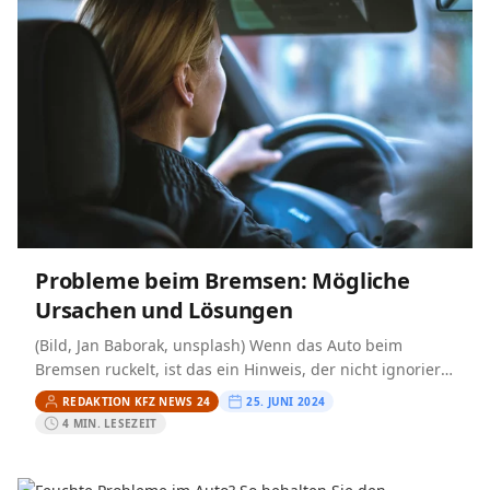
Probleme beim Bremsen: Mögliche
Ursachen und Lösungen
(Bild, Jan Baborak, unsplash) Wenn das Auto beim
Bremsen ruckelt, ist das ein Hinweis, der nicht ignoriert
werden sollte. Solche Symptome können auf ernsthafte
REDAKTION KFZ NEWS 24
25. JUNI 2024
Probleme…
4 MIN. LESEZEIT