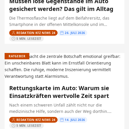
Müssen lose Gegenstände im Auto
gesichert werden? Das gilt im Alltag
Die Thermosflasche liegt auf dem Beifahrersitz, das
Smartphone in der offenen Mittelkonsole und im
Kofferraum rollt eine Wasserflasche umher. Das wirkt
REDAKTION KFZ NEWS 24
26. JULI 2026
harmlos – bis eine…
5 MIN. LESEZEIT
RATGEBER
Rettungskarte im Auto: Warum sie
Einsatzkräften wertvolle Zeit spart
Nach einem schweren Unfall zählt nicht nur die
medizinische Hilfe, sondern auch der Weg dorthin.
Bevor Feuerwehr und Rettungsdienst eine
REDAKTION KFZ NEWS 24
14. JULI 2026
eingeklemmte Person versorgen oder befreien…
5 MIN. LESEZEIT