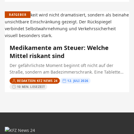
RATGEBER
Medikamente am Steuer: Welche
Mittel riskant sind
Der gefährlichste Moment beginnt oft nicht auf der
Straße, sondern am Badezimmerschrank. Eine Tablette
gegen Heuschnupfen, ein Hustensaft vor der Arbeit, ein
REDAKTION KFZ NEWS 24
12. JULI 2026
neues Schmerzmittel nach…
10 MIN. LESEZEIT