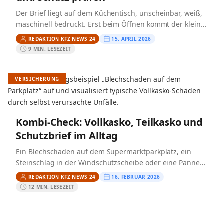
Der Brief liegt auf dem Küchentisch, unscheinbar, weiß,
maschinell bedruckt. Erst beim Öffnen kommt der kleine
Schock: Der Beitrag steigt, obwohl das Auto kein Jahr…
REDAKTION KFZ NEWS 24
15. APRIL 2026
9 MIN. LESEZEIT
VERSICHERUNG
Kombi-Check: Vollkasko, Teilkasko und
Schutzbrief im Alltag
Ein Blechschaden auf dem Supermarktparkplatz, ein
Steinschlag in der Windschutzscheibe oder eine Panne
im Urlaub – teure Überraschungen entstehen im Alltag
REDAKTION KFZ NEWS 24
16. FEBRUAR 2026
oft nicht durch „den…
12 MIN. LESEZEIT